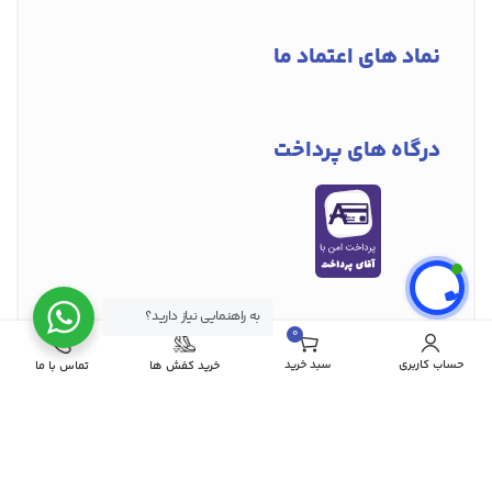
نماد های اعتماد ما
درگاه های پرداخت
به راهنمایی نیاز دارید؟
0
2026© تمامی حقوق این سایت برای فرست تارا ایرانیان محفوظ است.
مورد
© 2024 – 2026 Farsat Tara Iranain. Designed & SEO by
SPINAS ADS
حساب کاربری
سبد خرید
خرید کفش ها
تماس با ما
vima20