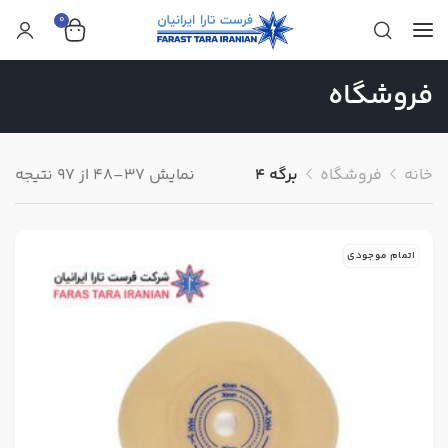
0
فروشگاه
خانه
فروشگاه
برگه 4
نمایش 37–48 از 97 نتیجه
اتمام موجودی