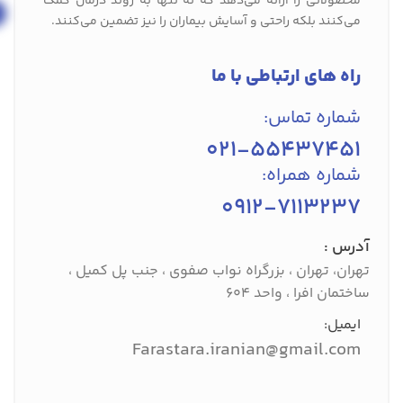
محصولاتی را ارائه می‌دهد که نه تنها به روند درمان کمک
می‌کنند بلکه راحتی و آسایش بیماران را نیز تضمین می‌کنند.
راه های ارتباطی با ما
شماره تماس:
021-55437451
شماره همراه:
0912-7113237
آدرس :
تهران، تهران ، بزرگراه نواب صفوی ، جنب پل کمیل ،
ساختمان افرا ، واحد 604
ایمیل:
Farastara.iranian@gmail.com