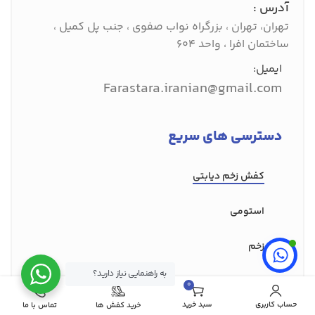
آدرس :
تهران، تهران ، بزرگراه نواب صفوی ، جنب پل کمیل ،
ساختمان افرا ، واحد 604
ایمیل:
Farastara.iranian@gmail.com
دسترسی های سریع
کفش‌ زخم دیابتی
استومی
زخم
به راهنمایی نیاز دارید؟
ترمیم کننده پوست
0
مورد
حساب کاربری
سبد خرید
خرید کفش ها
تماس با ما