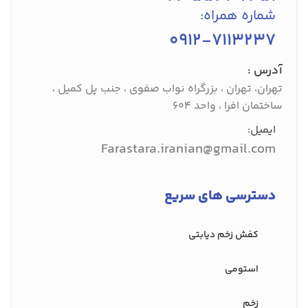
شماره همراه:
0912-7113237
آدرس :
تهران، تهران ، بزرگراه نواب صفوی ، جنب پل کمیل ،
ساختمان افرا ، واحد 604
ایمیل:
Farastara.iranian@gmail.com
دسترسی های سریع
کفش‌ زخم دیابتی
استومی
زخم