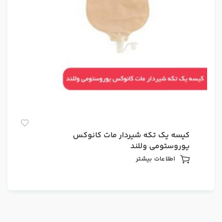
کیسه یک تکه شیردار مات کانوکس
یوروستومی وللند
اطلاعات بیشتر