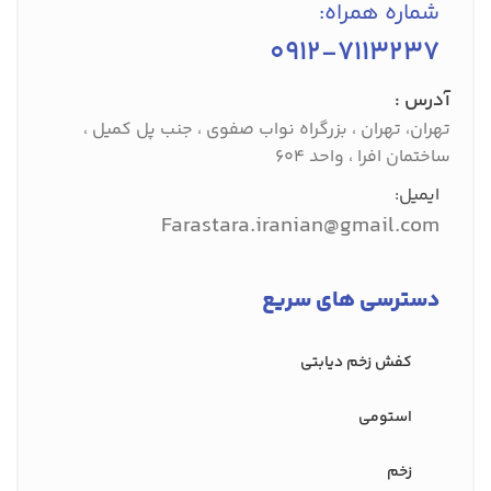
شماره همراه:
0912-7113237
آدرس :
تهران، تهران ، بزرگراه نواب صفوی ، جنب پل کمیل ،
ساختمان افرا ، واحد 604
ایمیل:
Farastara.iranian@gmail.com
دسترسی های سریع
کفش‌ زخم دیابتی
استومی
زخم