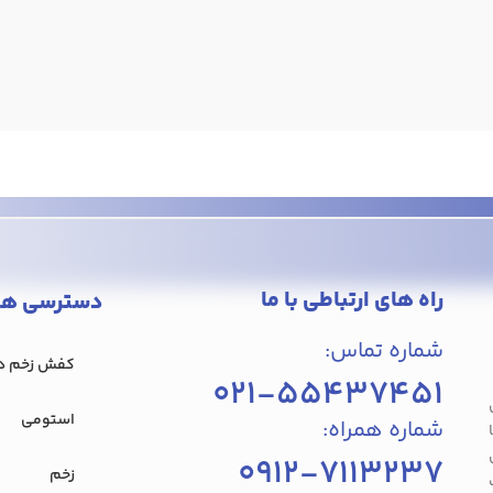
راه های ارتباطی با ما
دسترسی ها
شماره تماس:
کفش‌ زخم دی
021-55437451
وان
استومی
شماره همراه:
0912-7113237
زخم