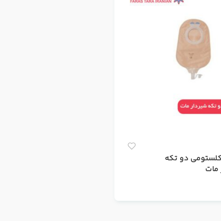
لستومی دو تکه
 مات