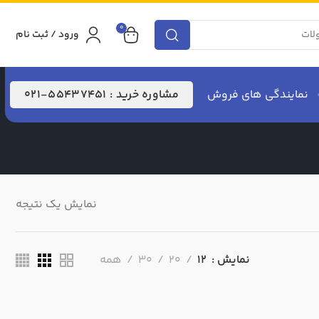
0
ورود / ثبت نام
نمایندگی های فروش
مشاوره خرید : 55437451-021
نمایش یک نتیجه
نمایش
12
20
30
همه