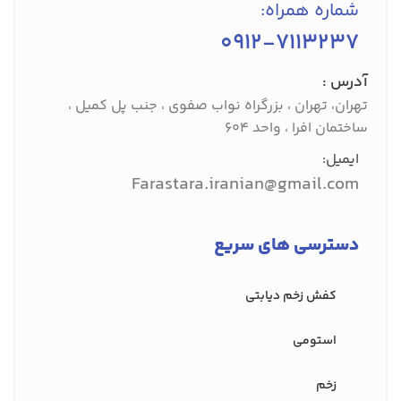
شماره همراه:
0912-7113237
آدرس :
تهران، تهران ، بزرگراه نواب صفوی ، جنب پل کمیل ،
ساختمان افرا ، واحد 604
ایمیل:
Farastara.iranian@gmail.com
دسترسی های سریع
کفش‌ زخم دیابتی
استومی
زخم